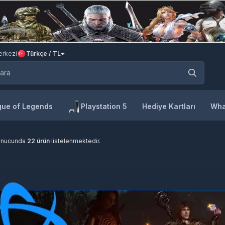
rkezi
Türkçe / TL
ue of Legends
Playstation 5
Hediye Kartları
Wha
onucunda
22 ürün
listelenmektedir.