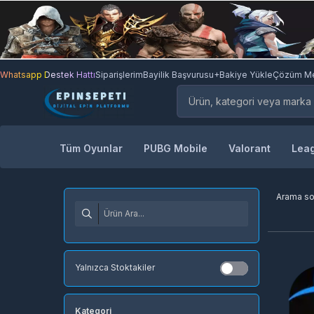
Whatsapp Destek Hattı
Siparişlerim
Bayilik Başvurusu
+Bakiye Yükle
Çözüm Me
Tüm Oyunlar
PUBG Mobile
Valorant
Leag
Arama s
Yalnızca Stoktakiler
Kategori