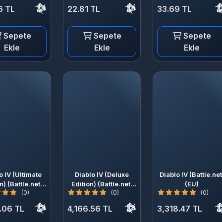
6 TL
22.81 TL
33.69 TL
Sepete
Sepete
Sepete
Ekle
Ekle
Ekle
o IV (Ultimate
Diablo IV (Deluxe
Diablo IV (Battle.net
n) (Battle.net)
Edition) (Battle.net)
(EU)
(0)
(0)
(0)
(EU)
(EU)
.06 TL
4,166.56 TL
3,318.47 TL