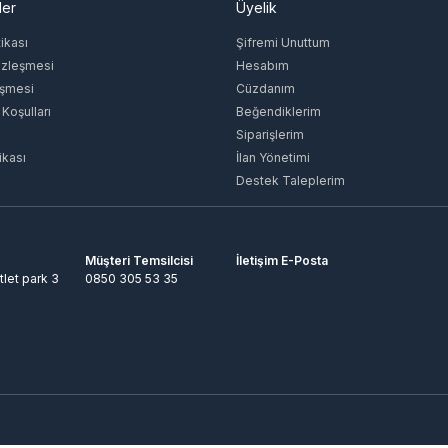
ler
Üyelik
tikası
Şifremi Unuttum
özleşmesi
Hesabım
eşmesi
Cüzdanım
 Koşulları
Beğendiklerim
Siparişlerim
ikası
İlan Yönetimi
Destek Taleplerim
Müşteri Temsilcisi
İletişim E-Posta
tlet park 3
0850 305 53 35