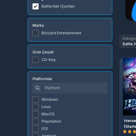
Battle.Net Oyunları
Marka
Blizzard Entertainment
Kategor
Battle.
Ürün Çeşidi
CD-Key
Platformlar
Windows
Linux
MacOS
Heroe
Playstation
(Start
IOS
Android