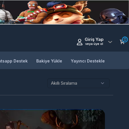
Giriş Yap
0
veya üye ol
tsapp Destek
Bakiye Yükle
Yayıncı Destekle