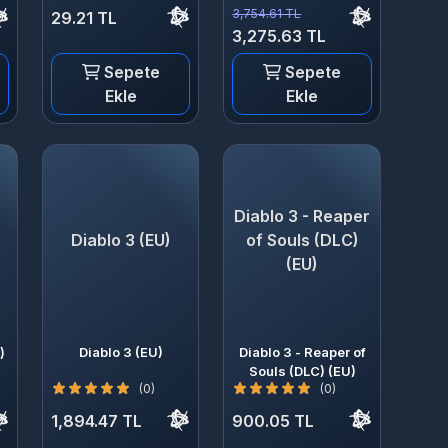
3,754.61 TL
29.21 TL
3,275.63 TL
Sepete
Sepete
Ekle
Ekle
Diablo 3 - Reaper
Diablo 3 (EU)
of Souls (DLC)
(EU)
)
Diablo 3 (EU)
Diablo 3 - Reaper of
Souls (DLC) (EU)
(0)
(0)
1,894.47 TL
900.05 TL