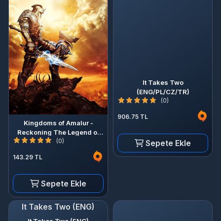
It Takes Two
(ENG/PL/CZ/TR)
(0)
906.75 TL
Kingdoms of Amalur -
Reckoning The Legend of
(0)
Dead Kel (DLC)
Sepete Ekle
143.29 TL
Sepete Ekle
It Takes Two (ENG)
It Takes Two (ENG)