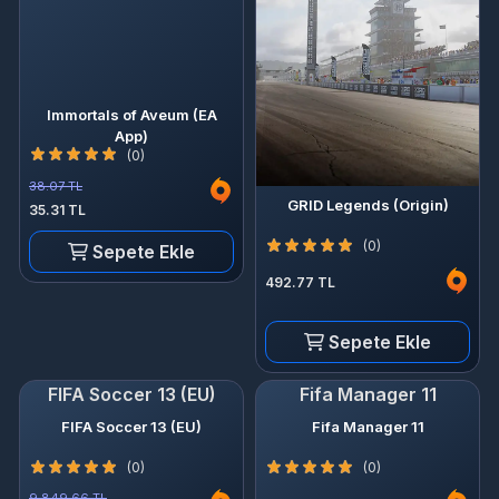
Immortals of Aveum (EA
App)
(0)
38.07 TL
GRID Legends (Origin)
35.31 TL
(0)
Sepete Ekle
492.77 TL
Sepete Ekle
FIFA Soccer 13 (EU)
Fifa Manager 11
FIFA Soccer 13 (EU)
Fifa Manager 11
(0)
(0)
9,849.66 TL