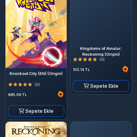
Kingdoms of Amalur:
Reckoning (Origin)
(0)
102.14 TL
Knockout City (EN) (Origin)
(0)
Sepete Ekle
685.09 TL
Sepete Ekle