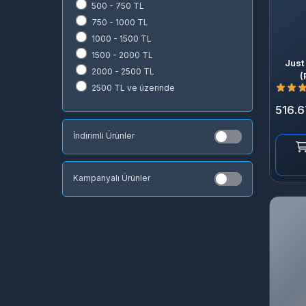
GOG.COM
500 - 750 TL
Microsoft Store
750 - 1000 TL
uPlay
1000 - 1500 TL
Rockstar Games Launcher
1500 - 2000 TL
Just
Appstore
2000 - 2500 TL
(
2500 TL ve üzerinde
516.6
İndirimli Ürünler
Kampanyalı Ürünler