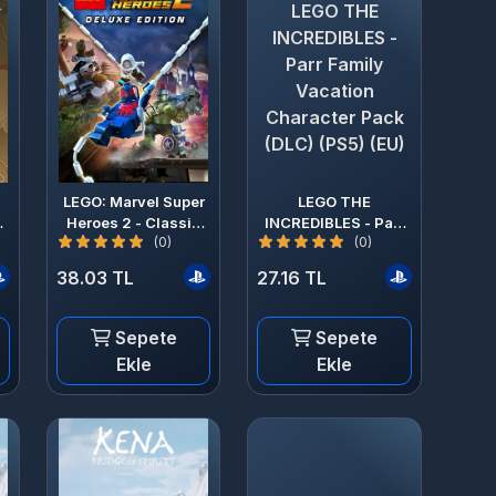
LEGO THE
INCREDIBLES -
Parr Family
Vacation
Character Pack
(DLC) (PS5) (EU)
LEGO: Marvel Super
LEGO THE
Heroes 2 - Classic
INCREDIBLES - Parr
(0)
(0)
Guardians of the
Family Vacation
Galaxy Character
Character Pack (DLC)
38.03 TL
27.16 TL
Pack (DLC) (PS4)
(PS5) (EU)
(EU)
Sepete
Sepete
Ekle
Ekle