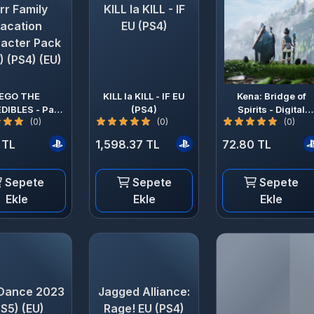
rr Family
KILL la KILL - IF
acation
EU (PS4)
acter Pack
) (PS4) (EU)
EGO THE
KILL la KILL - IF EU
Kena: Bridge of
DIBLES - Parr
(PS4)
Spirits - Digital
(0)
(0)
(0)
ily Vacation
Deluxe Upgrade
ter Pack (DLC)
(DLC) (PS5) (EU)
 TL
1,598.37 TL
72.80 TL
PS4) (EU)
Sepete
Sepete
Sepete
Ekle
Ekle
Ekle
 Dance 2023
Jagged Alliance:
PS5) (EU)
Rage! EU (PS4)