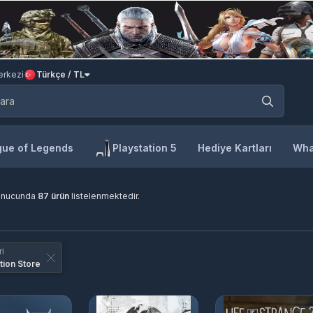
rkezi
Türkçe / TL
ue of Legends
Playstation 5
Hediye Kartları
Wha
onucunda
87 ürün
listelenmektedir.
i
tion Store