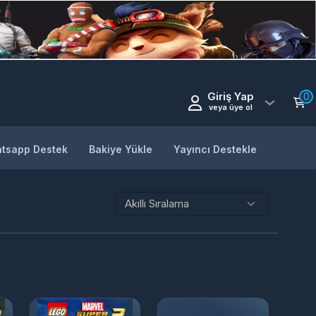
Giriş Yap
0
veya üye ol
tsapp Destek
Bakiye Yükle
Yayıncı Destekle