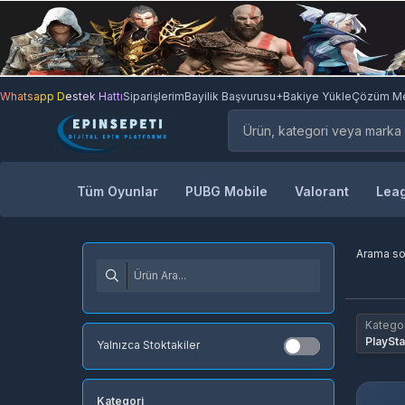
Whatsapp Destek Hattı
Siparişlerim
Bayilik Başvurusu
+Bakiye Yükle
Çözüm Me
Tüm Oyunlar
PUBG Mobile
Valorant
Leag
Arama s
Kategor
PlaySta
Yalnızca Stoktakiler
Kategori