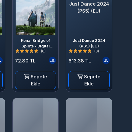
Just Dance 2024
(PS5) (EU)
Kena: Bridge of
Just Dance 2024
Spirits - Digital
(PS5) (EU)
(0)
(0)
Deluxe Upgrade
(DLC) (PS4) (EU)
72.80 TL
613.38 TL
Sepete
Sepete
Ekle
Ekle