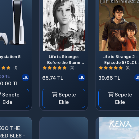
aystation 5
Life is Strange:
Life is Strange 2 -
Before the Storm
Episode 5 (DLC)
(1)
(0)
(0)
Classic Chloe Outfit
(PS4) (EU)
Pack PS4 PSN Key
00 TL
65.74 TL
39.66 TL
GLOBAL
0.00 TL
Sepete
Sepete
Sepete
Ekle
Ekle
Ekle
EGO THE
REDIBLES -