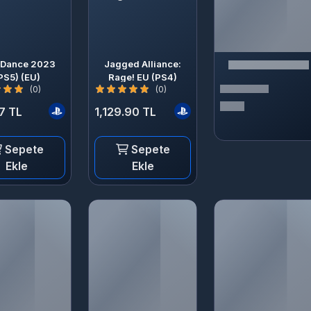
 Dance 2023
Jagged Alliance:
PS5) (EU)
Rage! EU (PS4)
(0)
(0)
7 TL
1,129.90 TL
Sepete
Sepete
Ekle
Ekle