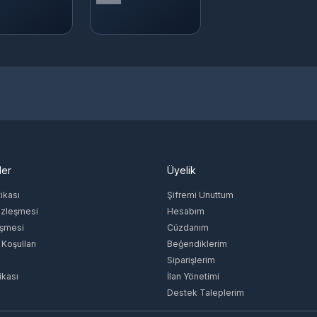
ler
Üyelik
tikası
Şifremi Unuttum
özleşmesi
Hesabım
eşmesi
Cüzdanım
 Koşulları
Beğendiklerim
Siparişlerim
ikası
İlan Yönetimi
Destek Taleplerim