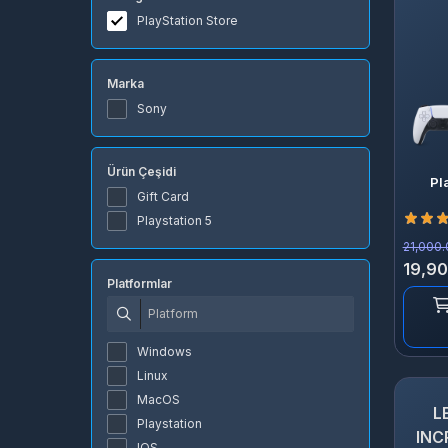
PlayStation Store
Marka
Sony
Ürün Çeşidi
Pl
Gift Card
Playstation 5
21,000.
19,90
Platformlar
Windows
Linux
MacOS
L
Playstation
INC
IOS