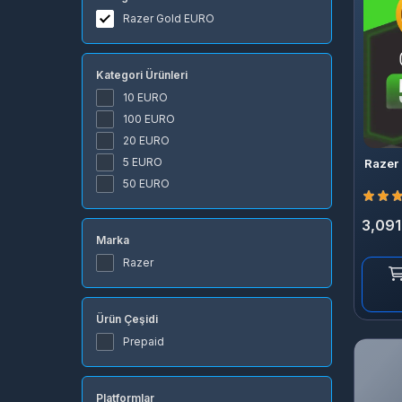
Razer Gold EURO
Kategori Ürünleri
10 EURO
100 EURO
20 EURO
5 EURO
Razer
50 EURO
3,091
Marka
Razer
Ürün Çeşidi
Prepaid
Platformlar