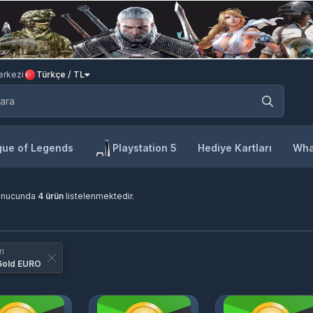
rkezi
Türkçe / TL
ue of Legends
Playstation 5
Hediye Kartları
Wha
onucunda
4 ürün
listelenmektedir.
i
Gold EURO