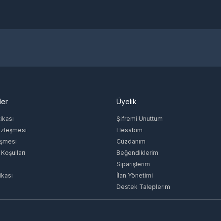
ler
Üyelik
tikası
Şifremi Unuttum
özleşmesi
Hesabım
eşmesi
Cüzdanım
 Koşulları
Beğendiklerim
Siparişlerim
ikası
İlan Yönetimi
Destek Taleplerim