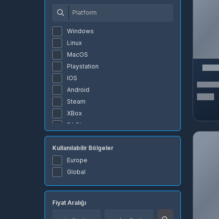
Windows
Linux
MacOS
Playstation
IOS
Android
Steam
XBox
EA Play
Epic Games
Kullanılabilir Bölgeler
Riot Games
Battle.net
Europe
Origin
Global
Razer
Global
Fiyat Aralığı
Tarayıcı
PC