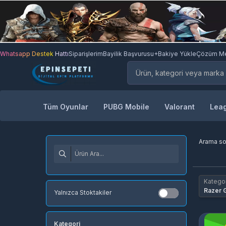
Whatsapp Destek Hattı
Siparişlerim
Bayilik Başvurusu
+Bakiye Yükle
Çözüm Me
Tüm Oyunlar
PUBG Mobile
Valorant
Leag
Arama s
Kategor
Razer 
Yalnızca Stoktakiler
Kategori