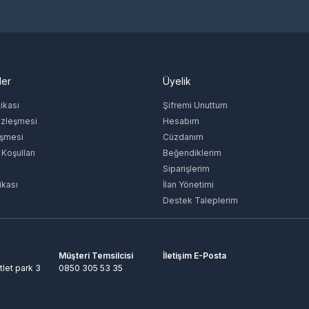
ler
Üyelik
tikası
Şifremi Unuttum
özleşmesi
Hesabım
eşmesi
Cüzdanım
 Koşulları
Beğendiklerim
Siparişlerim
ikası
İlan Yönetimi
Destek Taleplerim
Müşteri Temsilcisi
İletişim E-Posta
tlet park 3
0850 305 53 35