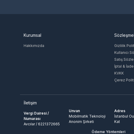
Kurumsal
Sözleşme
Hakkımızda
Gizlilik Poli
Kullanıcı S
Satış Sözl
İptal & İade
KVKK
Çerez Polit
İletişim
Unvan
Adres
Vergi Dairesi /
Mobilmatik Teknoloji
İstanbul Ou
Numarası
Anonim Şirketi
Kat
Avcılar / 6221372665
Ödeme Yöntemleri