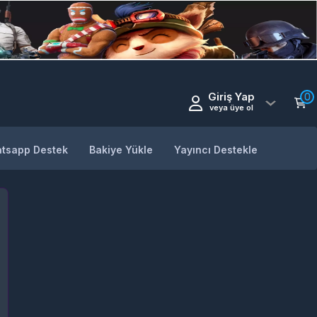
Giriş Yap
0
veya üye ol
tsapp Destek
Bakiye Yükle
Yayıncı Destekle