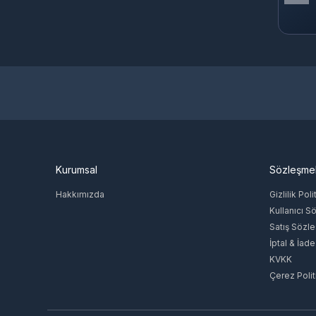
Gameforge
Bot-Cave
PHBOT
4399en Game
NetEase Games
Kurumsal
Sözleşme
Hakkımızda
Gizlilik Poli
Kullanıcı S
Satış Sözl
İptal & İade
KVKK
Çerez Polit