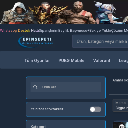
Whatsapp Destek Hattı
Siparişlerim
Bayilik Başvurusu
+Bakiye Yükle
Çözüm Me
Tüm Oyunlar
PUBG Mobile
Valorant
Leag
Arama s
Marka
Bigpoin
Yalnızca Stoktakiler
Kategori