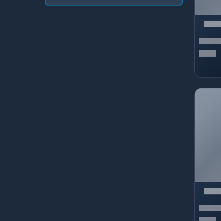
Garena
PROACS
Google
Rocksteady Studios
Moonton
Gamegami
Avalanche Software
Homekoworld
Tencent
Honor Of Nations
HyoCard
Sobee
Jawaker
Jet Proxy
KoPRO62
TTHmobi
Oasis Games
Razer
XORESOFT