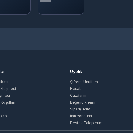
ler
Üyelik
tikası
Şifremi Unuttum
özleşmesi
Hesabım
eşmesi
Cüzdanım
 Koşulları
Beğendiklerim
Siparişlerim
ikası
İlan Yönetimi
Destek Taleplerim