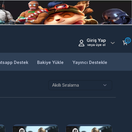
Giriş Yap
0
veya üye ol
tsapp Destek
Bakiye Yükle
Yayıncı Destekle