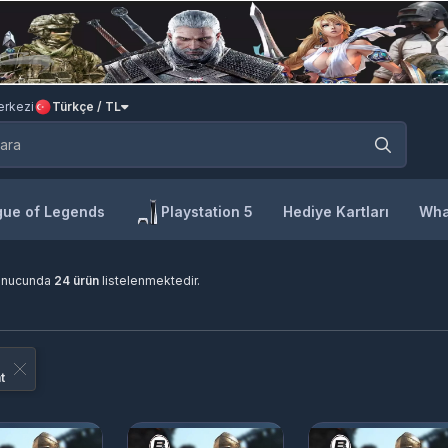
rkezi
Türkçe / TL
ue of Legends
Playstation 5
Hediye Kartları
Wha
onucunda
24 ürün
listelenmektedir.
t