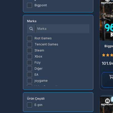
Bigpoint
Marka
Riot Games
Tencent Games
Bigp
Steam
Xbox
Fizy
101.9
Diğer
EA
joygame
Valve Corporation
JC Planet
Ürün Çeşidi
VAHSETKO
ARCANEKO
E-pin
BursaG