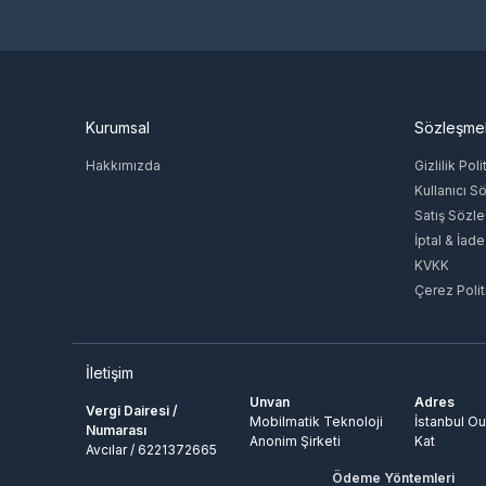
Kurumsal
Sözleşme
Hakkımızda
Gizlilik Poli
Kullanıcı S
Satış Sözl
İptal & İade
KVKK
Çerez Polit
İletişim
Unvan
Adres
Vergi Dairesi /
Mobilmatik Teknoloji
İstanbul Ou
Numarası
Anonim Şirketi
Kat
Avcılar / 6221372665
Ödeme Yöntemleri