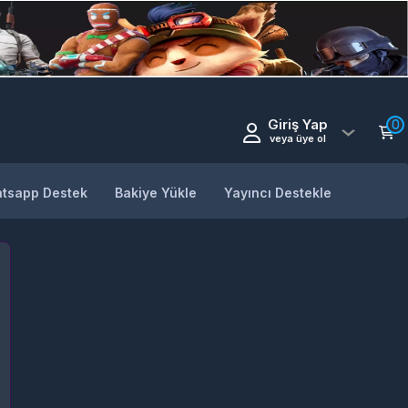
Giriş Yap
0
veya üye ol
tsapp Destek
Bakiye Yükle
Yayıncı Destekle