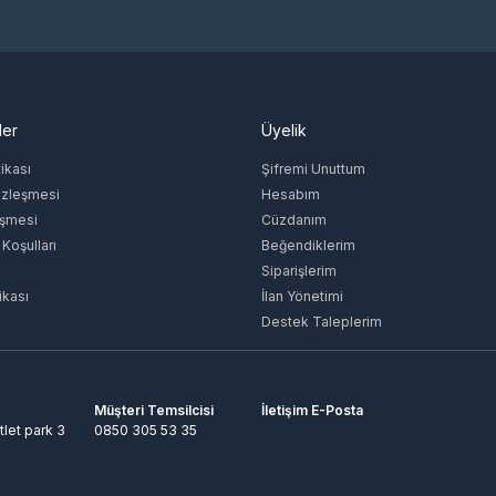
ler
Üyelik
tikası
Şifremi Unuttum
özleşmesi
Hesabım
eşmesi
Cüzdanım
 Koşulları
Beğendiklerim
Siparişlerim
ikası
İlan Yönetimi
Destek Taleplerim
Müşteri Temsilcisi
İletişim E-Posta
tlet park 3
0850 305 53 35