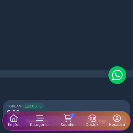
0.00
TL
TOPLAM
0.00
TL
0
Tamamla
Giriş Yap
Keşfet
Kategoriler
Sepetim
Destek
Hesabım