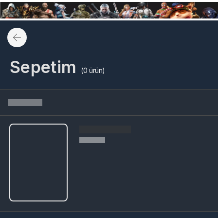
Sepetim
(
0
ürün)