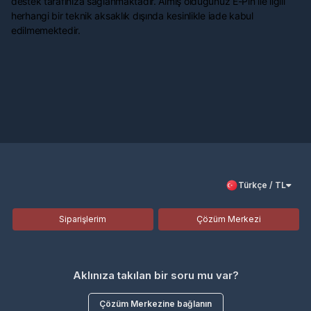
destek tarafınıza sağlanmaktadır. Almış olduğunuz E-Pin ile ilgili
herhangi bir teknik aksaklık dışında kesinlikle iade kabul
edilmemektedir.
Türkçe / TL
Siparişlerim
Çözüm Merkezi
Aklınıza takılan bir soru mu var?
Çözüm Merkezine bağlanın