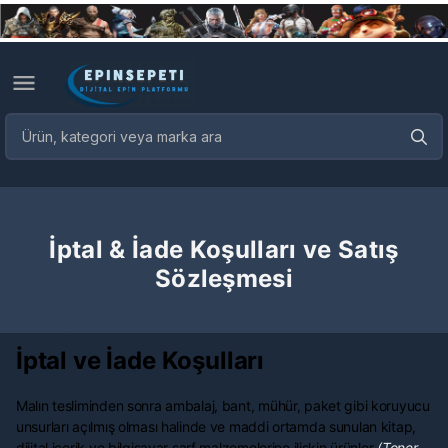
İptal & İade Koşulları ve Satış
Sözleşmesi
İptal ve İade Koşulları
Malın tesliminden sonra ambalaj, bant, mühür, paket gibi koruyucu
unsurları açılmış olması halinde ve maddi ortamda sunulan kitap,
dijital içerik ve bilgisayar sarf malzemelerine ilişkin ürünler
(Toner,