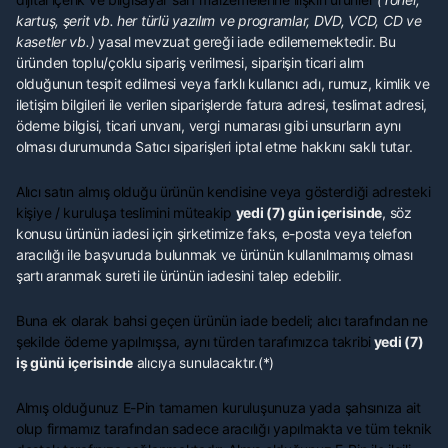
kartuş, şerit vb. her türlü yazılım ve programlar, DVD, VCD, CD ve
kasetler vb.)
yasal mevzuat gereği iade edilememektedir. Bu
üründen toplu/çoklu sipariş verilmesi, siparişin ticari alım
olduğunun tespit edilmesi veya farklı kullanıcı adı, rumuz, kimlik ve
iletişim bilgileri ile verilen siparişlerde fatura adresi, teslimat adresi,
ödeme bilgisi, ticari unvanı, vergi numarası gibi unsurların aynı
olması durumunda Satıcı siparişleri iptal etme hakkını saklı tutar.
Alıcı satın almış olduğu ürünün kendisine veya gösterdiği adresteki
kişiye / kuruluşa teslimini müteakip
yedi (7) gün içerisinde
, söz
konusu ürünün iadesi için şirketimize faks, e-posta veya telefon
aracılığı ile başvuruda bulunmak ve ürünün kullanılmamış olması
şartı aranmak sureti ile ürünün iadesini talep edebilir.
Buna ek olarak bahsi geçen ürünün iade bedeli; alıcı tarafından ne
şekilde ödeme yapılmışsa, aynı türden tarafımızca takribi
yedi (7)
iş günü içerisinde
alıcıya sunulacaktır.(*)
Almış olduğunuz E-Pin tamamen kuruluşunuza yada şahsınıza ait
olup firmamız tarafından sadece aracılığı yapılmakta ve tüm teknik