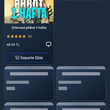
Silkroad phBot 1 Hafta
(0)
48.50 TL
Sepete Ekle