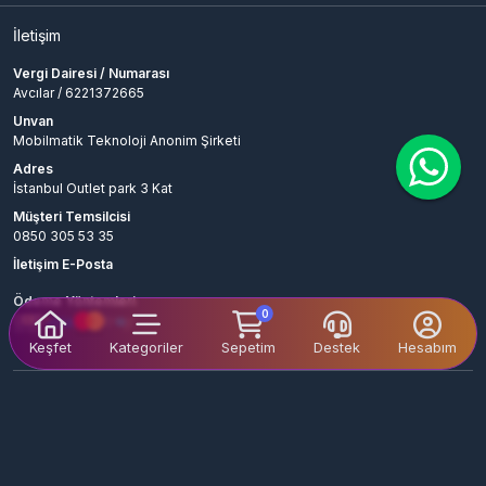
İletişim
Vergi Dairesi / Numarası
Avcılar / 6221372665
Unvan
Mobilmatik Teknoloji Anonim Şirketi
Adres
İstanbul Outlet park 3 Kat
Müşteri Temsilcisi
0850 305 53 35
İletişim E-Posta
Ödeme Yöntemleri
0
Keşfet
Kategoriler
Sepetim
Destek
Hesabım
© 2026
epinsepeti
. Tüm Hakları
Bir
Mobilmatik Teknoloji Anonim Şirketi
Saklıdır.
İştirakidir.