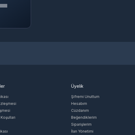
ler
Üyelik
tikası
Şifremi Unuttum
özleşmesi
Hesabım
eşmesi
Cüzdanım
 Koşulları
Beğendiklerim
Siparişlerim
ikası
İlan Yönetimi