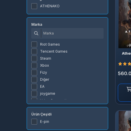
ATHENAKO
Marka
Riot Games
Tencent Games
Athe
Steam
Xbox
Fizy
560.
Diğer
EA
joygame
Valve Corporation
JC Planet
Ürün Çeşidi
VAHSETKO
ARCANEKO
E-pin
BursaG