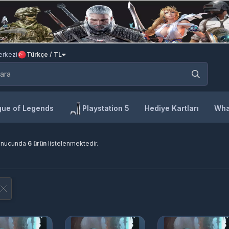
rkezi
Türkçe / TL
ue of Legends
Playstation 5
Hediye Kartları
Wha
onucunda
6 ürün
listelenmektedir.