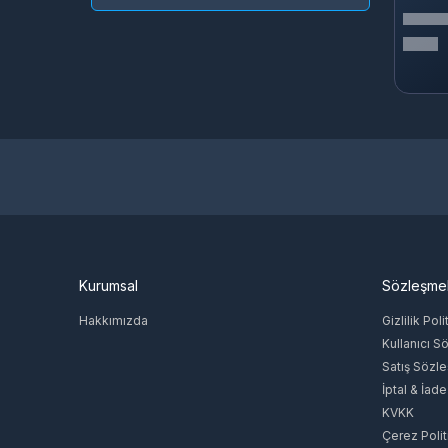
Garena
PROACS
Google
Rocksteady Studios
Moonton
Gamegami
Avalanche Software
Homekoworld
Tencent
Honor Of Nations
HyoCard
Sobee
Kurumsal
Sözleşme
Jawaker
Jet Proxy
Hakkımızda
Gizlilik Poli
KoPRO62
Kullanıcı S
Satış Sözl
TTHmobi
İptal & İade
Oasis Games
KVKK
Razer
Çerez Polit
XORESOFT