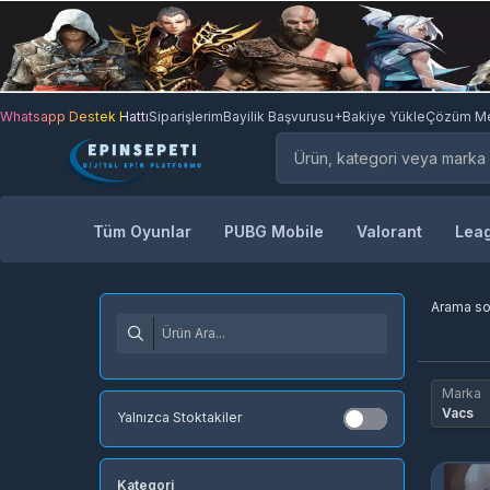
Whatsapp Destek Hattı
Siparişlerim
Bayilik Başvurusu
+Bakiye Yükle
Çözüm Me
Tüm Oyunlar
PUBG Mobile
Valorant
Leag
Arama s
Marka
Vacs
Yalnızca Stoktakiler
Kategori