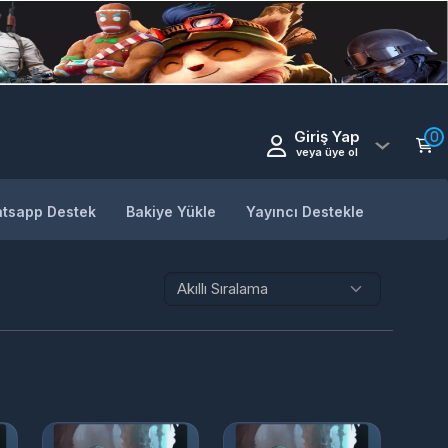
Giriş Yap
0
veya üye ol
tsapp Destek
Bakiye Yükle
Yayıncı Destekle