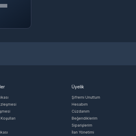
ler
Üyelik
tikası
Şifremi Unuttum
özleşmesi
Hesabım
eşmesi
Cüzdanım
 Koşulları
Beğendiklerim
Siparişlerim
ikası
İlan Yönetimi