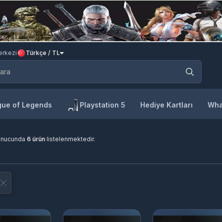
rkezi
Türkçe / TL
ue of Legends
Playstation 5
Hediye Kartları
Wha
onucunda
6 ürün
listelenmektedir.