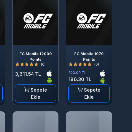
FC Mobile 12000
FC Mobile 1070
Points
Points
(0)
(0)
320.00 TL
3,611.54 TL
186.30 TL
Sepete
Sepete
Ekle
Ekle