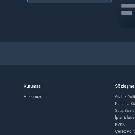
Garena
PROACS
Google
Rocksteady Studios
Moonton
Gamegami
Avalanche Software
Homekoworld
Tencent
Honor Of Nations
HyoCard
Sobee
Kurumsal
Sözleşme
Jawaker
Jet Proxy
Hakkımızda
Gizlilik Poli
KoPRO62
Kullanıcı S
Satış Sözl
TTHmobi
İptal & İade
Oasis Games
KVKK
Razer
Çerez Polit
XORESOFT