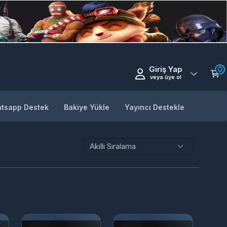
Giriş Yap
0
veya üye ol
tsapp Destek
Bakiye Yükle
Yayıncı Destekle