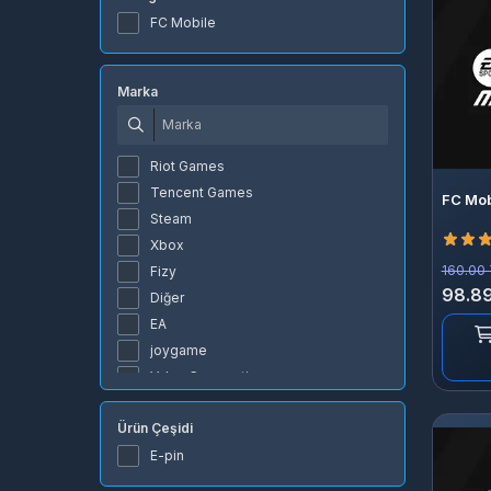
FC Mobile
Marka
Riot Games
Tencent Games
FC Mob
Steam
Xbox
160.00
Fizy
98.89
Diğer
EA
joygame
Valve Corporation
JC Planet
Ürün Çeşidi
VAHSETKO
ARCANEKO
E-pin
BursaG