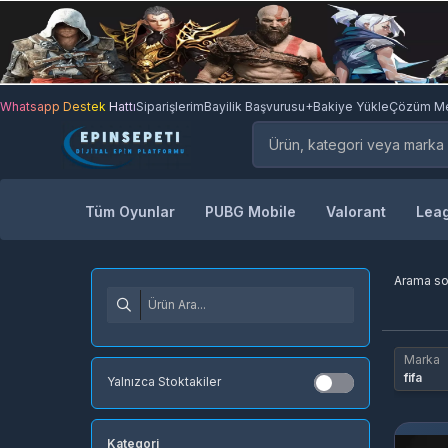
Whatsapp Destek Hattı
Siparişlerim
Bayilik Başvurusu
+Bakiye Yükle
Çözüm Me
Tüm Oyunlar
PUBG Mobile
Valorant
Leag
Arama s
Marka
fifa
Yalnızca Stoktakiler
Kategori