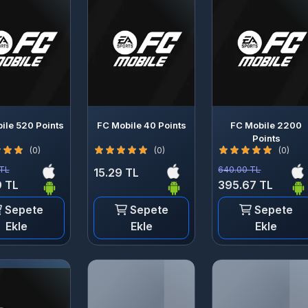
ile 520 Points
FC Mobile 40 Points
FC Mobile 2200
Points
(0)
(0)
(0)
 TL
640.00 TL
15.29 TL
 TL
395.67 TL
Sepete
Sepete
Sepete
Ekle
Ekle
Ekle