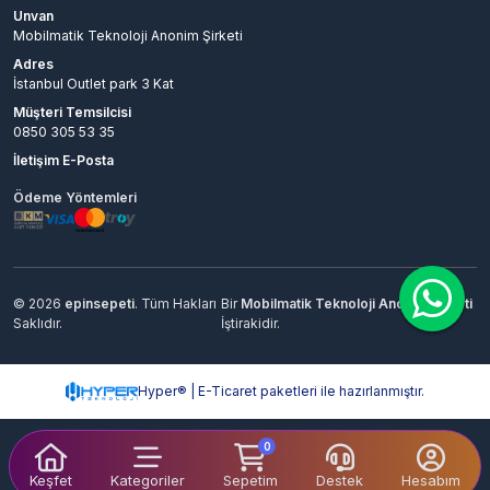
Unvan
Mobilmatik Teknoloji Anonim Şirketi
Adres
İstanbul Outlet park 3 Kat
Müşteri Temsilcisi
0850 305 53 35
İletişim E-Posta
Ödeme Yöntemleri
© 2026
epinsepeti
. Tüm Hakları
Bir
Mobilmatik Teknoloji Anonim Şirketi
Saklıdır.
İştirakidir.
Hyper® | E-Ticaret paketleri ile hazırlanmıştır.
0
Keşfet
Kategoriler
Sepetim
Destek
Hesabım