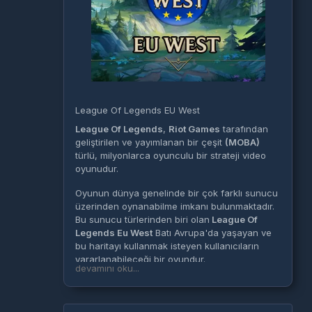
League Of Legends EU West
League Of Legends
,
Riot Games
tarafından
geliştirilen ve yayımlanan bir çeşit
(MOBA)
türlü, milyonlarca oyunculu bir strateji video
oyunudur.
Oyunun dünya genelinde bir çok farklı sunucu
üzerinden oynanabilme imkanı bulunmaktadır.
Bu sunucu türlerinden biri olan
League Of
Legends Eu West
Batı Avrupa'da yaşayan ve
bu haritayı kullanmak isteyen kullanıcıların
yararlanabileceği bir oyundur.
devamını oku...
League Of Legends EU West
sunucusunun
kısaltılışı
lol euw
şeklindedir.
Lol euw
hesap ve
hesap yönetimi sadece bu sunucuyu kullanan