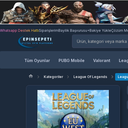
Whatsapp Destek Hattı
Siparişlerim
Bayilik Başvurusu
+Bakiye Yükle
Çözüm Me
Tüm Oyunlar
PUBG Mobile
Valorant
Leag
Kategoriler
League Of Legends
Leagu