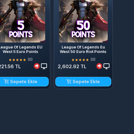
League Of Legends EU
League Of Legends Eu
West 5 Euro Points
West 50 Euro Riot Points
(0)
(0)
221.56 TL
2,602.92 TL
Sepete Ekle
Sepete Ekle