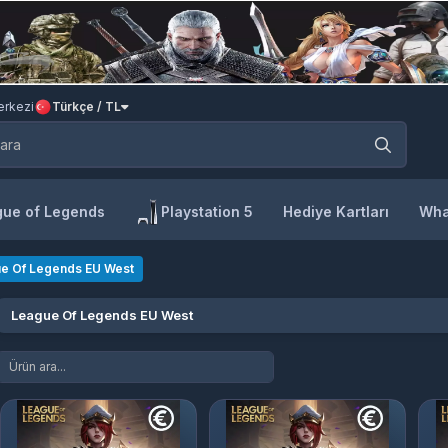
rkezi
Türkçe / TL
ue of Legends
Playstation 5
Hediye Kartları
Wha
e Of Legends EU West
League Of Legends EU West