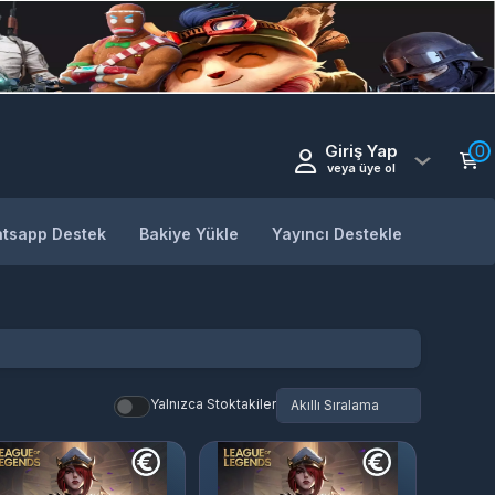
Giriş Yap
0
veya üye ol
tsapp Destek
Bakiye Yükle
Yayıncı Destekle
Yalnızca Stoktakiler