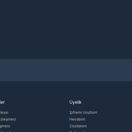
ler
Üyelik
tikası
Şifremi Unuttum
özleşmesi
Hesabım
eşmesi
Cüzdanım