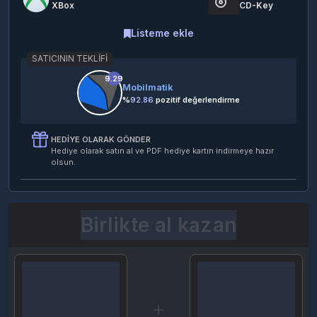
XBox
CD-Key
Listeme ekle
SATICININ TEKLIFI
9.29
Mobilmatik
%
92.86
pozitif değerlendirme
HEDIYE OLARAK GÖNDER
Hediye olarak satın al ve PDF hediye kartın indirmeye hazır
olsun.
Birlikte al kazan