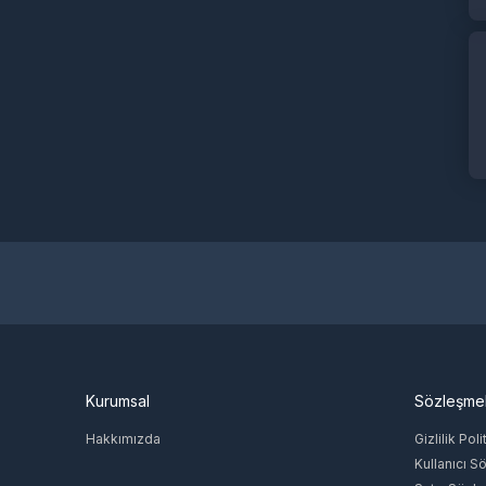
Kurumsal
Sözleşme
Hakkımızda
Gizlilik Poli
Kullanıcı S