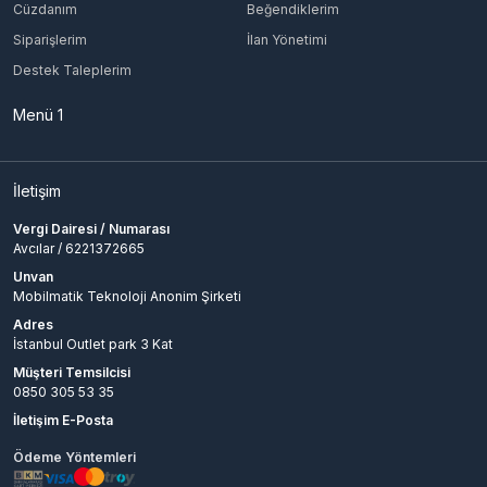
Cüzdanım
Beğendiklerim
Valorant 1200 Points VP
Siparişlerim
İlan Yönetimi
Valorant 2200 Points VP
Valorant 3500 Points VP
Destek Taleplerim
Menü 1
İletişim
Vergi Dairesi / Numarası
Avcılar / 6221372665
Unvan
Mobilmatik Teknoloji Anonim Şirketi
Adres
İstanbul Outlet park 3 Kat
Müşteri Temsilcisi
0850 305 53 35
İletişim E-Posta
Ödeme Yöntemleri