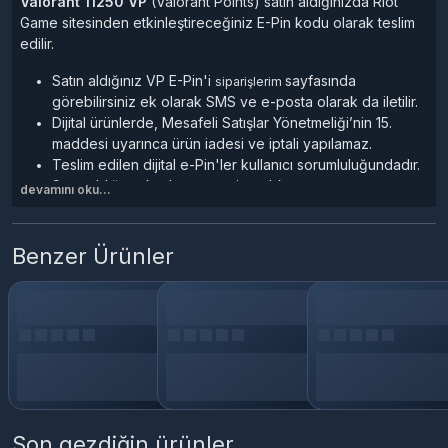
Valorant 11250 VP
(Valorant Points) satın aldığınızda Riot
Game sitesinden etkinleştireceğiniz E-Pin kodu olarak teslim
edilir.
Satın aldığınız VP E-Pin'i
sayfasında
siparişlerim
görebilirsiniz ek olarak SMS ve e-posta olarak da iletilir.
Dijital ürünlerde, Mesafeli Satışlar Yönetmeliği’nin 15.
maddesi uyarınca ürün iadesi ve iptali yapılamaz.
Teslim edilen dijital e-Pin'ler kullanıcı sorumluluğundadır.
Satın aldığınız kod, esn, e-pin, cd-key, oyun ve oyun
devamını oku...
kartlarını kullanabilmek için Riot platformuna üye olmanız
teslim edilen ürün anahtarını aktif ederek Oyun/Hizmetleri
cihazınıza indirmeniz gerekir
Benzer Ürünler
Valorant Nedir?
Valorant, Riot Games tarafından geliştirilen ücretsiz bir FPS
(First Person Shooter)
oyundur. Oyuncular, farklı karakterlere
sahip ajanları seçerek, takım halinde karşı takımı yenmeye
çalışırlar. Oyun, stratejik yetenekler, taktiksel oynanış ve
keskin refleksler gerektiren bir oyundur.
Son gezdiğin ürünler
Valorant VP Nedir, Ne İşe Yarar?