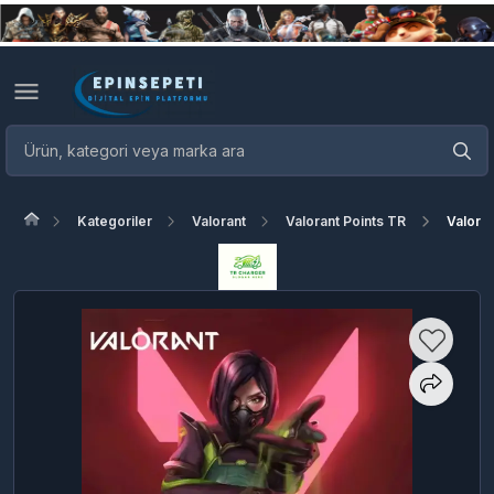
Kategoriler
Valorant
Valorant Points TR
Valora