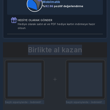
Mobilmatik
%
92.86
pozitif değerlendirme
HEDIYE OLARAK GÖNDER
Hediye olarak satın al ve PDF hediye kartın indirmeye hazır
olsun.
Birlikte al kazan
Seçili siparişlerde - İndirimli!
Seçili siparişlerde - İndirimli!