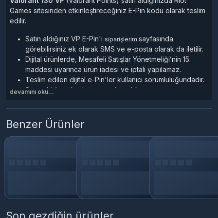
Valorant 130 VP
(Valorant Points) satın aldığınızda Riot
Games sitesinden etkinleştireceğiniz E-Pin kodu olarak teslim
edilir.
Satın aldığınız VP E-Pin'i
sayfasında
siparişlerim
görebilirsiniz ek olarak SMS ve e-posta olarak da iletilir.
Dijital ürünlerde, Mesafeli Satışlar Yönetmeliği’nin 15.
maddesi uyarınca ürün iadesi ve iptali yapılamaz.
Teslim edilen dijital e-Pin'ler kullanıcı sorumluluğundadır.
Satın aldığınız kod, esn, e-pin, cd-key, oyun ve oyun
devamını oku...
kartlarını kullanabilmek için Riot platformuna üye olmanız
teslim edilen ürün anahtarını aktif ederek Oyun/Hizmetleri
cihazınıza indirmeniz gerekir
Benzer Ürünler
Valorant Nedir?
Valorant, Riot Games tarafından geliştirilen ücretsiz bir FPS
(First Person Shooter)
oyundur. Oyuncular, farklı karakterlere
sahip ajanları seçerek, takım halinde karşı takımı yenmeye
çalışırlar. Oyun, stratejik yetenekler, taktiksel oynanış ve
keskin refleksler gerektiren bir oyundur.
Son gezdiğin ürünler
Valorant VP Nedir, Ne İşe Yarar?