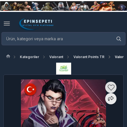
Kategoriler
Valorant
Valorant Points TR
Valora