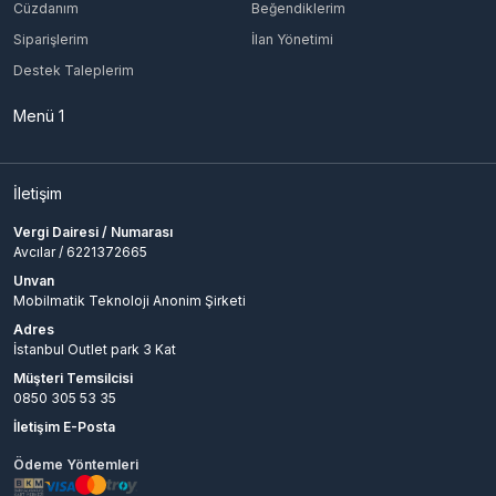
Cüzdanım
Beğendiklerim
Valorant 1200 Points VP
Siparişlerim
İlan Yönetimi
Valorant 2200 Points VP
Valorant 3500 Points VP
Destek Taleplerim
Valorant 7300 Points VP
Menü 1
İletişim
Vergi Dairesi / Numarası
Avcılar / 6221372665
Unvan
Mobilmatik Teknoloji Anonim Şirketi
Adres
İstanbul Outlet park 3 Kat
Müşteri Temsilcisi
0850 305 53 35
İletişim E-Posta
Ödeme Yöntemleri