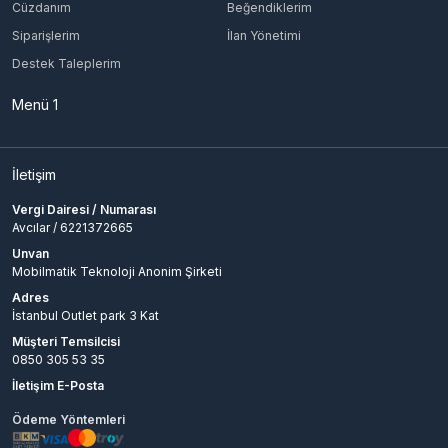
Cüzdanım
Beğendiklerim
Valorant 3500 Points VP
Siparişlerim
İlan Yönetimi
Valorant 7300 Points VP
Valorant 1850 Points VP
Destek Taleplerim
Menü 1
İletişim
Vergi Dairesi / Numarası
Avcılar / 6221372665
Unvan
Mobilmatik Teknoloji Anonim Şirketi
Adres
İstanbul Outlet park 3 Kat
Müşteri Temsilcisi
0850 305 53 35
İletişim E-Posta
Ödeme Yöntemleri