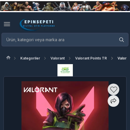
Kategoriler
Valorant
Valorant Points TR
Valora