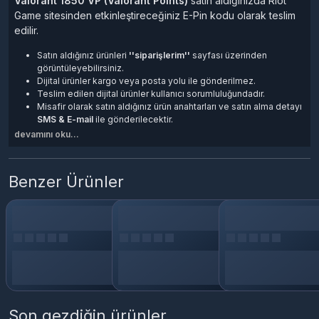
Valorant 1850 VP (Valorant Points)
satın aldığınızda Riot
Game sitesinden etkinleştireceğiniz E-Pin kodu olarak teslim
edilir.
Satın aldığınız ürünleri
''siparişlerim''
sayfası üzerinden
görüntüleyebilirsiniz.
Dijital ürünler kargo veya posta yolu ile gönderilmez.
Teslim edilen dijital ürünler kullanıcı sorumluluğundadır.
Misafir olarak satın aldığınız ürün anahtarları ve satın alma detayı
SMS & E-mail
ile gönderilecektir.
Dijital ürünlerde, Mesafeli Satışlar Yönetmeliği’nin 15. maddesi
devamını oku...
uyarınca ürün iadesi ve iptali yapılamaz.
Valorant Nedir?
Benzer Ürünler
Valorant, Riot Games tarafından geliştirilen ücretsiz bir FPS
(First Person Shooter)
oyundur. Oyuncular, farklı karakterlere
sahip ajanları seçerek, takım halinde karşı takımı yenmeye
çalışırlar. Oyun, stratejik yetenekler, taktiksel oynanış ve
keskin refleksler gerektiren bir oyundur.
Valorant VP Nedir, Ne İşe Yarar?
Valorant VP (Valorant Points), oyuncuların oyun içi
Son gezdiğin ürünler