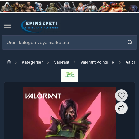
Kategoriler
Valorant
Valorant Points TR
Valora