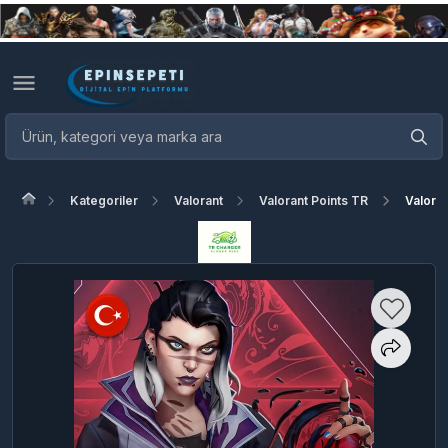
Kategoriler
Valorant
Valorant Points TR
Valora