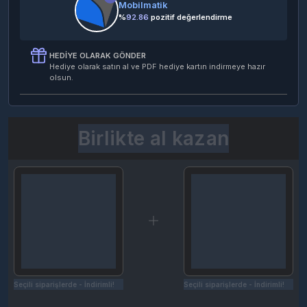
Mobilmatik
%
92.86
pozitif değerlendirme
HEDIYE OLARAK GÖNDER
Hediye olarak satın al ve PDF hediye kartın indirmeye hazır
olsun.
Birlikte al kazan
Seçili siparişlerde - İndirimli!
Seçili siparişlerde - İndirimli!